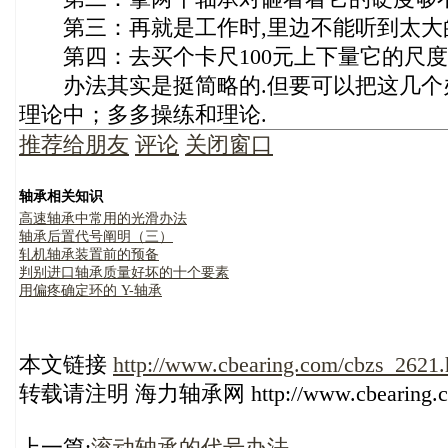
第三：再就是工作时,里边不能听到太大
第四：去买个卡尺100元上下量它的尺度
办法其实是挺简略的.但要可以把这几个
理论中；多多操练和理论.
推荐给朋友
评论
关闭窗口
轴承相关知识
高速轴承中常用的光滑办法
轴承后置代号阐明（三）
轧机轴承装置前的预备
判别进口轴承质量好坏的十个要素
用偏疼确定环的 Y-轴承
本文链接
http://www.cbearing.com/cbzs_2621.
转载请注明 海力轴承网 http://www.cbearing.