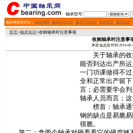
轴承型号
轴承网推荐栏目：
轴承商铺
|
轴承型号大全
|
轴承产品目录
|
轴承黄页
|
轴承展会
首页
>
轴承知识
>收购轴承时注意事项
收购轴承时注意事
来源:
轴承网
时间:2014-06-
关于轴承的收购
能否到达出产所运
一门功课做得不过
全和正常出产留下
言；必需要学会判
轴承人员而言；这
榜首：轴承通常
钢的缺点是易脆易
很脆。
第二：拿两个轴承对砸看看它的硬度够