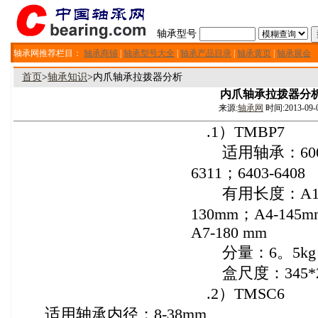
轴承型号
轴承网推荐栏目：
轴承商铺
|
轴承型号大全
|
轴承产品目录
|
轴承黄页
|
轴承展会
首页
>
轴承知识
>内爪轴承拉拨器分析
内爪轴承拉拨器分
来源:
轴承网
时间:2013-09-
.1）TMBP7
适用轴承：6000-60
6311；6403-6408
有用长度：A1-10
130mm；A4-145
A7-180 mm
分量：6。5kg
盒尺度：345*25
.2）TMSC6
适用轴承内径：8-38mm