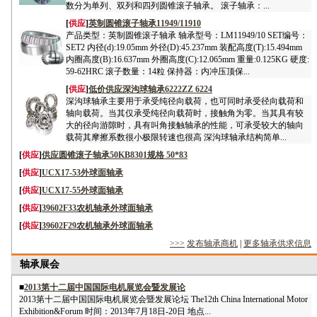
数分为单列、双列和四列圆锥滚子轴承。 滚子轴承：...
[
供应
]
英制圆锥滚子轴承11949/11910
产品类型：英制圆锥滚子轴承 轴承型号：LM11949/10 SET编号：
SET2 内径(d):19.05mm 外径(D):45.237mm 装配高度(T):15.494mm
内圈高度(B):16.637mm 外圈高度(C):12.065mm 重量:0.125KG 硬度:
59-62HRC 滚子数量：14粒 保持器：内冲压顶保...
[
供应
]
低价供应深沟球轴承6222ZZ 6224
深沟球轴承主要用于承受纯径向载荷，也可同时承受径向载荷和
轴向载荷。当其仅承受纯径向载荷时，接触角为零。当其具有较
大的径向游隙时，具有叫角接触轴承的性能，可承受较大的轴向
载荷其摩擦系数很小极限转速也很高 深沟球轴承结构简单...
[
供应
]
供应圆锥滚子轴承50KB8301规格 50*83
[
供应
]
UCX17-53外球面轴承
[
供应
]
UCX17-55外球面轴承
[
供应
]
39602F33农机轴承外球面轴承
[
供应
]
39602F29农机轴承外球面轴承
>>>
发布轴承商机
|
更多轴承供求信息
轴承展会
■
2013第十二届中国国际电机展览会暨发展论
2013第十二届中国国际电机展览会暨发展论坛 The12th China International Motor
Exhibition&Forum 时间：2013年7月18日-20日 地点...