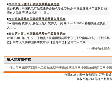
■
2011中国（临清）轴承及其装备展览会
主办机构：中国机电产品流通协会轴承专业委员会 中国品牌轴承产业联盟 临
清市人民政府 承办机构：中国...
■
2011第九届北京国际轴承及轴承装备展览会
Fax:邀请函 收件人: 展会负责人 发件人：黄 峰 13522776856 各相关企业负责
人： ...
■
2011第六届山东国际轴承及专用装备展览会
时间：2011年9月16-18日 地点：济南国际会展中心（工业南路28号） 【批准单
位】中华人民共和国科学技术部 【主办单位】济南市人民政...
>>>
更多轴承展会
轴承网友情链接
中俄边贸网
|
乐视官网
|
弱电工程
|
轴承型号查询
|
轴承现货网
|
中国防伪码
|
陌贝网
|
中国
公司地址：泰州市春晖路127号 邮编：22531
版权所有(c)江苏海力机械