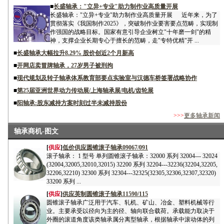
■
长盛轴承："立异+专业"助力制作业高质量开展
长盛轴承："立异+专业"助力制作业高质量开展 近年来，为了
贯彻落实《我国制作2025》，突破制作业要害要点范畴，实现制
作强国的战略目标。国家有意引导企业树立"十年磨一剑"的精
神，支撑企业长期专心于擅长的范畴，走"专特优精"开 ...
■
长盛轴承大幅拉升8.29% 股价创近2个月新高
■
开网店卖冒牌轴承，27岁男子被刑拘
■
现代规划及转子轴承体系教育部要点实验室与汉德车桥签署战略协作
■
第25届亚洲世界动力传动展/上海轴承展/电机/齿轮展
■
阳轴承:股东减持方案时刻过半未减持股份
>>>
更多轴承新闻
轴承商机-图文
[
供应
]
低价供应圆锥滚子轴承09067/091
滚子轴承： 1 型号 单列圆锥滚子轴承：32000 系列 32004--- 32024
(32004,32005,32010,32015) 32200 系列 32204---32236(32204,32205,
32206,32210) 32300 系列 32304---32325(32305,32306,32307,32320)
33200 系列 ...
[
供应
]
供应英制圆锥滚子轴承11590/115
圆锥滚子轴承广泛用于汽车、轧机、矿山、冶金、塑料机械等行
业。主要承受以径向为主的径、轴向联合载荷。承载能力取决于
外圈的滚道角度该类轴承属分离型轴承，根据轴承中滚动体的列