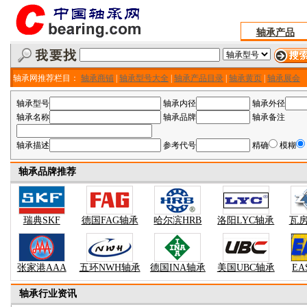
轴承产品
轴承网推荐栏目：
轴承商铺
|
轴承型号大全
|
轴承产品目录
|
轴承黄页
|
轴承展会
轴承型号
轴承内径
轴承外径
轴承名称
轴承品牌
轴承备注
轴承描述
参考代号
精确
模糊
轴承品牌推荐
瑞典SKF
德国FAG轴承
哈尔滨HRB
洛阳LYC轴承
瓦房
张家港AAA
五环NWH轴承
德国INA轴承
美国UBC轴承
EA
轴承行业资讯