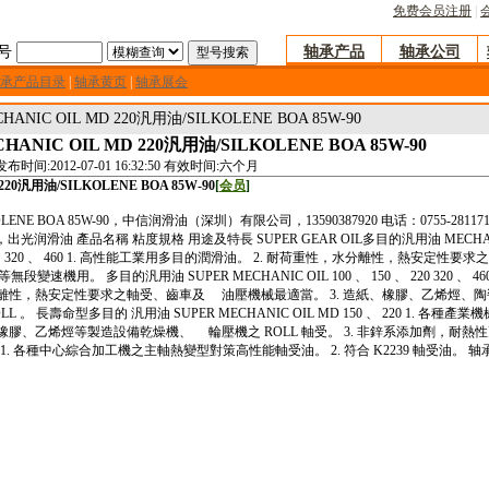
免费会员注册
|
号
轴承产品
轴承公司
承产品目录
|
轴承黄页
|
轴承展会
ANIC OIL MD 220汎用油/SILKOLENE BOA 85W-90
ANIC OIL MD 220汎用油/SILKOLENE BOA 85W-90
发布时间:2012-07-01 16:32:50 有效时间:六个月
220汎用油/SILKOLENE BOA 85W-90
[
会员
]
LKOLENE BOA 85W-90，中信润滑油（深圳）有限公司，13590387920 电话：0755-28117
kg.com，出光润滑油 產品名稱 粘度規格 用途及特長 SUPER GEAR OIL多目的汎用油 MECHA
50 、 220 、 320 、 460 1. 高性能工業用多目的潤滑油。 2. 耐荷重性，水分離性，熱安定性要求
速機用。 多目的汎用油 SUPER MECHANIC OIL 100 、 150 、 220 320 、 460 
分離性，熱安定性要求之軸受、齒車及 油壓機械最適當。 3. 造紙、橡膠、乙烯烴、陶
壽命型多目的 汎用油 SUPER MECHANIC OIL MD 150 、 220 1. 各種產業
橡膠、乙烯烴等製造設備乾燥機、 輪壓機之 ROLL 軸受。 3. 非鋅系添加劑，耐熱
2M 2 1. 各種中心綜合加工機之主軸熱變型對策高性能軸受油。 2. 符合 K2239 軸受油。 