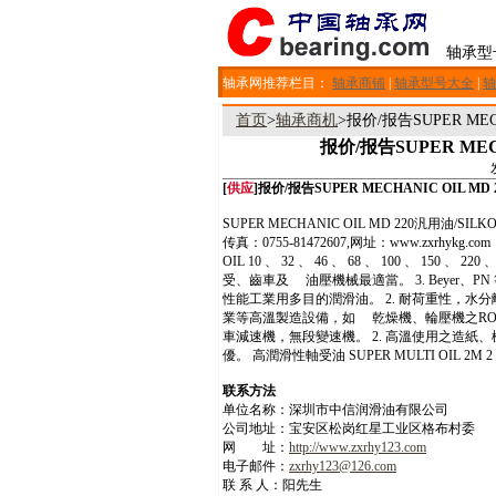
轴承型
轴承网推荐栏目：
轴承商铺
|
轴承型号大全
|
轴
首页
>
轴承商机
>报价/报告SUPER MECH
报价/报告SUPER MECH
[
供应
]报价/报告SUPER MECHANIC OIL MD 
SUPER MECHANIC OIL MD 220汎用油/SI
传真：0755-81472607,网址：www.zxrhy
OIL 10 、 32 、 46 、 68 、 100 、 1
受、齒車及 油壓機械最適當。 3. Beyer、PN 等無段變
性能工業用多目的潤滑油。 2. 耐荷重性，水
業等高溫製造設備，如 乾燥機、輪壓機之ROLL 。 長
車減速機，無段變速機。 2. 高溫使用之造紙、
優。 高潤滑性軸受油 SUPER MULTI OIL 
联系方法
单位名称：深圳市中信润滑油有限公司
公司地址：宝安区松岗红星工业区格布村委
网 址：
http://www.zxrhy123.com
电子邮件：
zxrhy123@126.com
联 系 人：阳先生