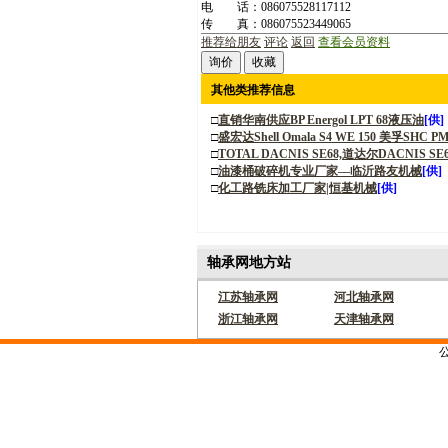
电 话：086075528117112
传 真：086075523449065
推荐给朋友
评论
返回
查看会员资料
其他类推荐信息
□
直销华南供应BP Energol LPT 68液压油
[供]
□
盛宏达Shell Omala S4 WE 150 美孚SHC
□
TOTAL DACNIS SE68,道达尔DACNIS 
□
油漆桶破碎机专业厂家—临沂路友机械
[供]
□
化工路铣床加工厂家|恒基机械
[供]
轴承网地方站
江苏轴承网
河北轴承网
浙江轴承网
天津轴承网
公