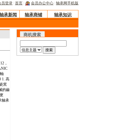
会员登录
|
首页
|
会员办公中心
|
轴承网手机版
轴承新闻
轴承商铺
轴承知识
商机搜索
112，
NIC
之軸
1. 高
瓷窯
機械的齒
性更
轴承轴承