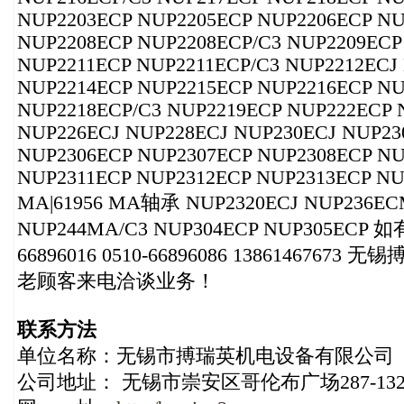
NUP2203ECP NUP2205ECP NUP2206ECP NU
NUP2208ECP NUP2208ECP/C3 NUP2209ECP
NUP2211ECP NUP2211ECP/C3 NUP2212ECJ
NUP2214ECP NUP2215ECP NUP2216ECP NU
NUP2218ECP/C3 NUP2219ECP NUP222ECP 
NUP226ECJ NUP228ECJ NUP230ECJ NUP23
NUP2306ECP NUP2307ECP NUP2308ECP NU
NUP2311ECP NUP2312ECP NUP2313ECP NU
MA|61956 MA轴承 NUP2320ECJ NUP236E
NUP244MA/C3 NUP304ECP NUP305E
66896016 0510-66896086 1386146
老顾客来电洽谈业务！
联系方法
单位名称：无锡市搏瑞英机电设备有限公司
公司地址： 无锡市崇安区哥伦布广场287-132