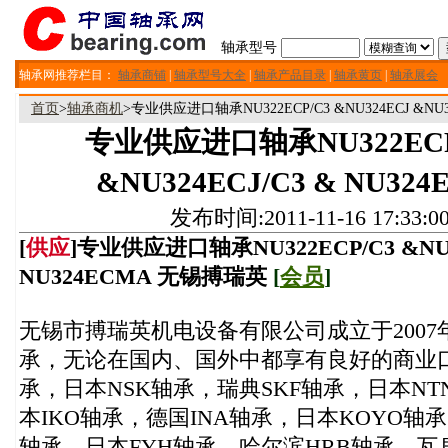
轴承型号
轴承网推荐栏目：
轴承商铺
|
轴承型号大全
|
轴承产品目录
|
轴承黄页
|
轴承展会
首页
>
轴承商机
>专业供应进口轴承NU322ECP/C3 &NU324ECJ &NU3
专业供应进口轴承NU322ECP/
&NU324ECJ/C3 & NU3
发布时间:2011-11-16 17:3
[
供应
]专业供应进口轴承NU322ECP/C3 &NU32
NU324ECMA 无锡搏瑞英
[
会员
]
无锡市搏瑞英机电设备有限公司成立于2007
承，无论在国内、国外中都享有良好的商业口碑
承，日本NSK轴承，瑞典SKF轴承，日本NT
本IKO轴承，德国INA轴承，日本KOYO轴承，
轴承，日本FYH轴承，哈尔滨HRB轴承，瓦