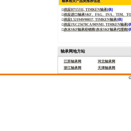
轴承相关产品类推荐信息
□
供应H715311, TIMKEN轴承
[供]
□
供应进口轴承SKF、FAG、INA、TIM、TO
□
供应L521949/90037, TIMKEN轴承
[供]
□
供应JXC25678CA/90NM1, TIMKEN轴承
[
□
赤水SKF轴承经销商|赤水SKF轴承代理商
[
轴承网地方站
江苏轴承网
河北轴承网
浙江轴承网
天津轴承网
公