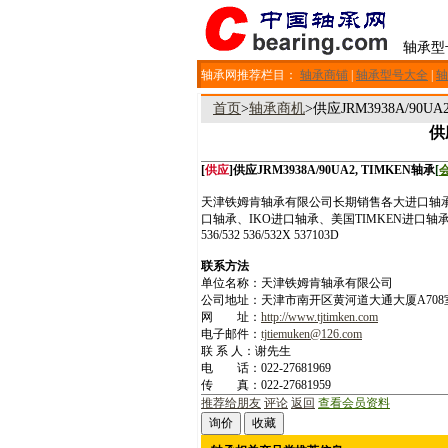
轴承型
轴承网推荐栏目：
轴承商铺
|
轴承型号大全
|
轴
首页
>
轴承商机
>供应JRM3938A/90UA
供
[
供应
]供应JRM3938A/90UA2, TIMKEN轴承
[
天津铁姆肯轴承有限公司长期销售各大进口轴承，
口轴承、IKO进口轴承、美国TIMKEN进口轴承 www.bearing6
536/532 536/532X 537103D
联系方法
单位名称：天津铁姆肯轴承有限公司
公司地址：天津市南开区黄河道大通大厦A708
网 址：
http://www.tjtimken.com
电子邮件：
tjtiemuken@126.com
联 系 人：谢先生
电 话：022-27681969
传 真：022-27681959
推荐给朋友
评论
返回
查看会员资料