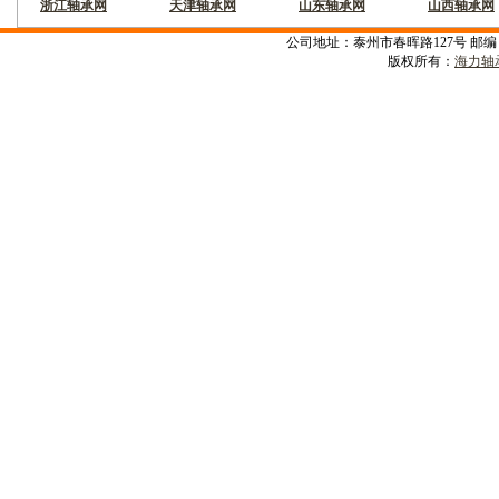
浙江轴承网
天津轴承网
山东轴承网
山西轴承网
公司地址：泰州市春晖路127号 邮编：22530
版权所有：
海力轴