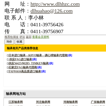
网 址：
http://www.dlhhzc.com
电子邮件：
dlhuahao@126.com
联 系 人：李小林
电 话：0411-39756426
传 真：0411-39756907
推荐给朋友
评论
返回
查看会员资料
轴承相关产品类推荐信息
□
日本进口轴承—K0YO轴承—调心球轴承代理商
[供]
□
供应FAG进口轴承
[供]
□
供应56425/902B5, TIMKEN轴承
[供]
□
石家庄FAG轴承代理商
[供]
□
TAF91616高品质进口轴承
[供]
轴承网地方站
江苏轴承网
河北轴承网
河南轴承网
广东轴承网