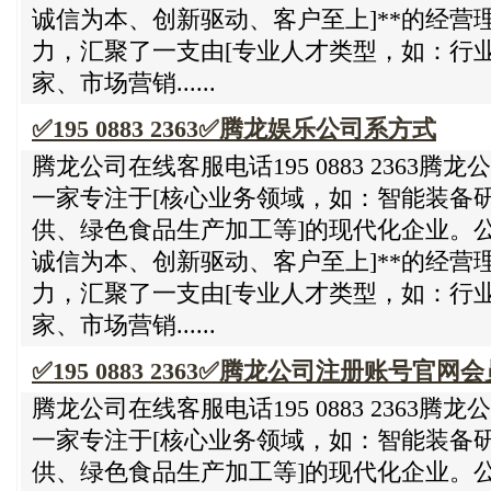
诚信为本、创新驱动、客户至上]**的经营
力，汇聚了一支由[专业人才类型，如：行
家、市场营销......
✅195 0883 2363✅腾龙娱乐公司系方式
腾龙公司在线客服电话195 0883 2363腾龙
一家专注于[核心业务领域，如：智能装备
供、绿色食品生产加工等]的现代化企业。公
诚信为本、创新驱动、客户至上]**的经营
力，汇聚了一支由[专业人才类型，如：行
家、市场营销......
✅195 0883 2363✅腾龙公司注册账号官
腾龙公司在线客服电话195 0883 2363腾龙
一家专注于[核心业务领域，如：智能装备
供、绿色食品生产加工等]的现代化企业。公