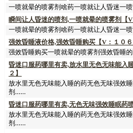
一喷就晕的喷雾剂啥药一喷就让人昏迷一喷让人昏
瞬间让人昏迷的喷剂,一喷就晕的喷雾剂【
一喷就晕的喷雾剂啥药一喷就让人昏迷一喷让人昏
强效昏睡液价格,强效昏睡购买【V：１０
强效昏睡购买一喷就晕的喷雾剂强效昏睡的药哪里
昏迷口服药哪里有卖,放水里无色无味能入
２】
放水里无色无味能入睡的药无色无味强效睡
剂......
昏迷口服药哪里有卖,无色无味强效睡眠药
放水里无色无味能入睡的药无色无味强效睡
剂......